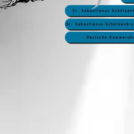
St. Sebastianus Schützen
St. Sebastianus-Schützenbru
Deutsche Kammerak