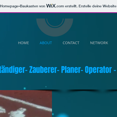
m Homepage-Baukasten von
.com
erstellt. Erstelle deine Websit
HOME
ABOUT
CONTACT
NETWORK
tändiger- Zauberer- Planer- Operator