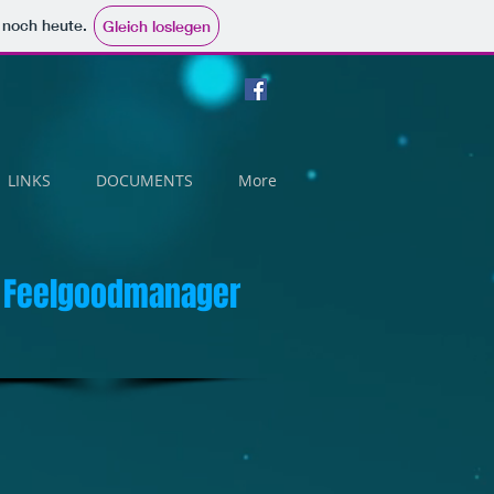
e noch heute.
Gleich loslegen
LINKS
DOCUMENTS
More
 - Feelgoodmanager