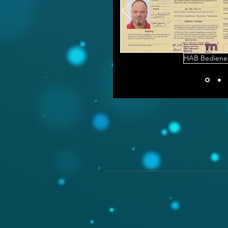
HAB Bediene
My Hip Event