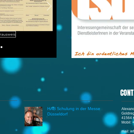
rausweis
, MM/DD/YY
CONT
HAB Schulung in der Messe
Alexan
Goldre
Düsseldorf
41564 
Mobil: 
mail:
in