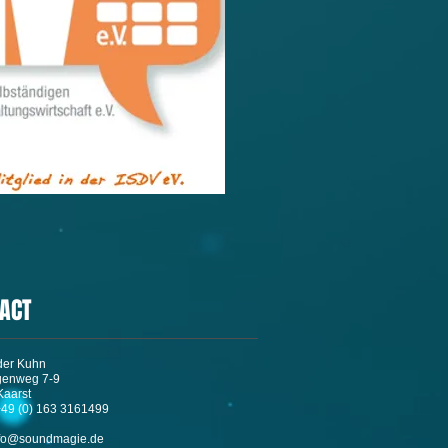
ACT
der Kuhn
genweg 7-9
Kaarst
+49 (0) 163 3161499
fo@soundmagie.de